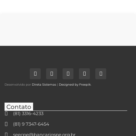
Desenvolvido por
Direta Sistemas
|
Designed by Freepik
.
Contato
(81) 3316-4233
(81) 9 7347-6454
seecpe@bancariospe.org.br