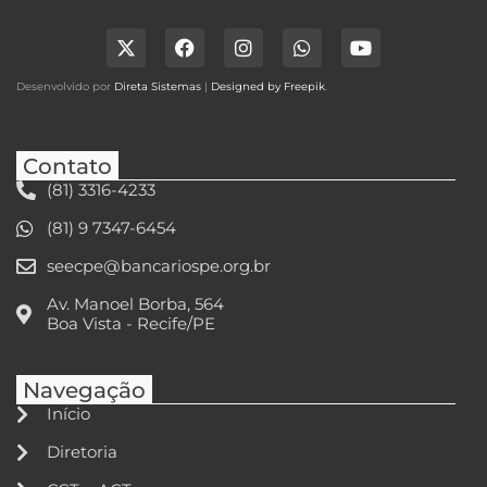
Desenvolvido por
Direta Sistemas
|
Designed by Freepik
.
Contato
(81) 3316-4233
(81) 9 7347-6454
seecpe@bancariospe.org.br
Av. Manoel Borba, 564
Boa Vista - Recife/PE
Navegação
Início
Diretoria