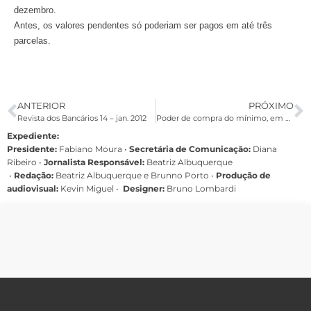
dezembro.
Antes, os valores pendentes só poderiam ser pagos em até três
parcelas.
ANTERIOR
PRÓXIMO
Revista dos Bancários 14 – jan. 2012
Poder de compra do mínimo, em cestas básicas, será o maior desde 1979
Expediente:
Presidente:
Fabiano Moura •
Secretária de Comunicação:
Diana
Ribeiro
•
Jornalista Responsável:
Beatriz Albuquerque
•
Redação:
Beatriz Albuquerque e Brunno Porto •
Produção de
audiovisual:
Kevin Miguel •
Designer:
Bruno Lombardi