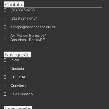
Contato
(81) 3316-4233
(81) 9 7347-6454
seecpe@bancariospe.org.br
Av. Manoel Borba, 564
Boa Vista - Recife/PE
Navegação
Início
Diretoria
CCT e ACT
Convênios
Fale Conosco