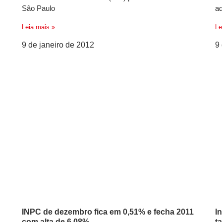
São Paulo
a
Leia mais »
Le
9 de janeiro de 2012
9
INPC de dezembro fica em 0,51% e fecha 2011
I
com alta de 6,08%
t