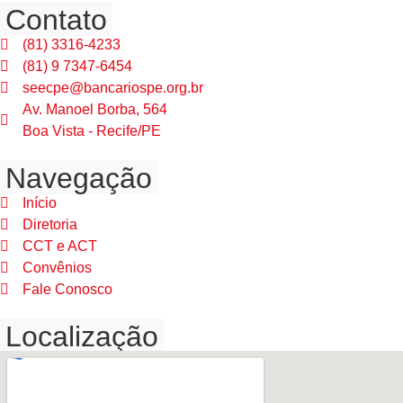
Contato
(81) 3316-4233
(81) 9 7347-6454
seecpe@bancariospe.org.br
Av. Manoel Borba, 564
Boa Vista - Recife/PE
Navegação
Início
Diretoria
CCT e ACT
Convênios
Fale Conosco
Localização