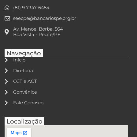
(81) 9 7347-6454
seecpe@bancariospe.org.br
Av. Manoel Borba, 564
Boa Vista - Recife/PE
Navegação
Início
Diretoria
CCT e ACT
Convênios
Fale Conosco
Localização