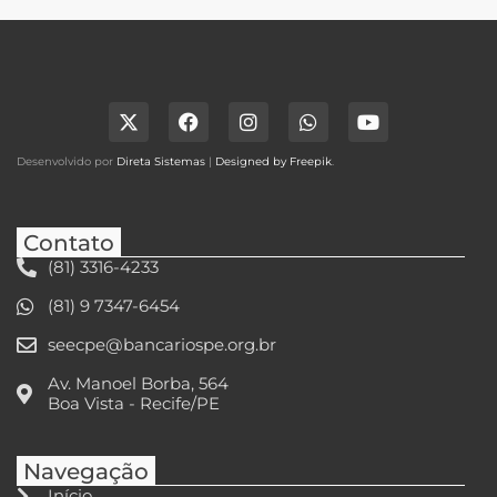
Desenvolvido por
Direta Sistemas
|
Designed by Freepik
.
Contato
(81) 3316-4233
(81) 9 7347-6454
seecpe@bancariospe.org.br
Av. Manoel Borba, 564
Boa Vista - Recife/PE
Navegação
Início