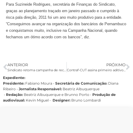
Para Suzineide Rodrigues, secretária de Finanças do Sindicato,
graças ao planejamento traçado em janeiro passado e cumprido à
risca pala direção, 2011 foi um ano muito produtivo para a entidade.
“Conseguimos avançar na organização dos bancários de Pernambuco
e conquistamos muito, inclusive na Campanha Nacional, quando
fechamos um ótimo acordo com os bancos”, diz.
ANTERIOR
PRÓXIMO
Sindicato retoma campanha de recadastramento
Contraf-CUT assina primeiro aditivo do Banrisul à convenção coletiva
Expediente:
Presidente:
Fabiano Moura •
Secretária de Comunicação:
Diana
Ribeiro
•
Jornalista Responsável:
Beatriz Albuquerque
•
Redação:
Beatriz Albuquerque e Brunno Porto •
Produção de
audiovisual:
Kevin Miguel •
Designer:
Bruno Lombardi