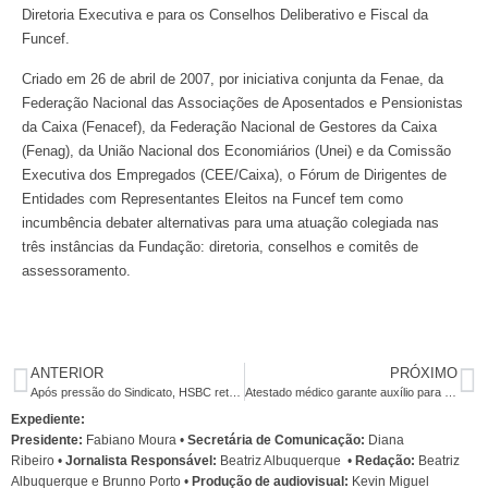
Diretoria Executiva e para os Conselhos Deliberativo e Fiscal da
Funcef.
Criado em 26 de abril de 2007, por iniciativa conjunta da Fenae, da
Federação Nacional das Associações de Aposentados e Pensionistas
da Caixa (Fenacef), da Federação Nacional de Gestores da Caixa
(Fenag), da União Nacional dos Economiários (Unei) e da Comissão
Executiva dos Empregados (CEE/Caixa), o Fórum de Dirigentes de
Entidades com Representantes Eleitos na Funcef tem como
incumbência debater alternativas para uma atuação colegiada nas
três instâncias da Fundação: diretoria, conselhos e comitês de
assessoramento.
ANTERIOR
PRÓXIMO
Após pressão do Sindicato, HSBC retoma negociações no dia 31
Atestado médico garante auxílio para até 60 dias
Expediente:
Presidente:
Fabiano Moura •
Secretária de Comunicação:
Diana
Ribeiro
•
Jornalista Responsável:
Beatriz Albuquerque
•
Redação:
Beatriz
Albuquerque e Brunno Porto •
Produção de audiovisual:
Kevin Miguel