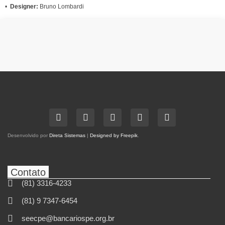
•
Designer:
Bruno Lombardi
Desenvolvido por
Direta Sistemas
|
Designed by Freepik
.
Contato
(81) 3316-4233
(81) 9 7347-6454
seecpe@bancariospe.org.br