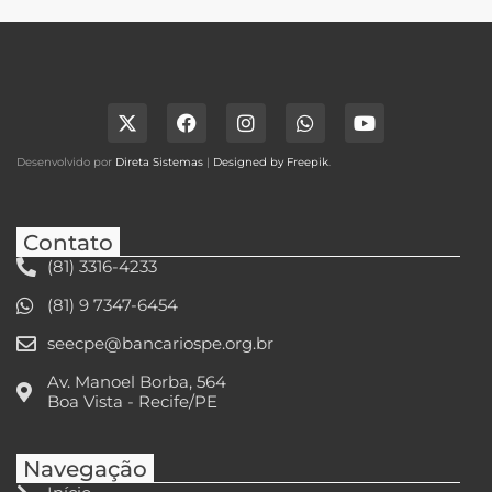
Desenvolvido por
Direta Sistemas
|
Designed by Freepik
.
Contato
(81) 3316-4233
(81) 9 7347-6454
seecpe@bancariospe.org.br
Av. Manoel Borba, 564
Boa Vista - Recife/PE
Navegação