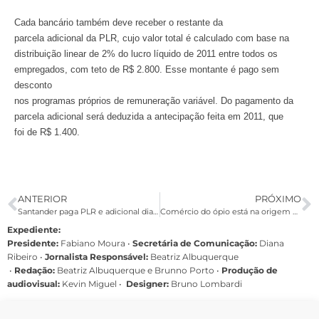
Cada bancário também deve receber o restante da
parcela adicional da PLR, cujo valor total é calculado com base na
distribuição linear de 2% do lucro líquido de 2011 entre todos os
empregados, com teto de R$ 2.800. Esse montante é pago sem
desconto
nos programas próprios de remuneração variável. Do pagamento da
parcela adicional será deduzida a antecipação feita em 2011, que
foi de R$ 1.400.
ANTERIOR
PRÓXIMO
Santander paga PLR e adicional dia 17
Comércio do ópio está na origem do HSBC, diz Le Monde Diplomatique
Expediente:
Presidente:
Fabiano Moura •
Secretária de Comunicação:
Diana
Ribeiro
•
Jornalista Responsável:
Beatriz Albuquerque
•
Redação:
Beatriz Albuquerque e Brunno Porto •
Produção de
audiovisual:
Kevin Miguel •
Designer:
Bruno Lombardi