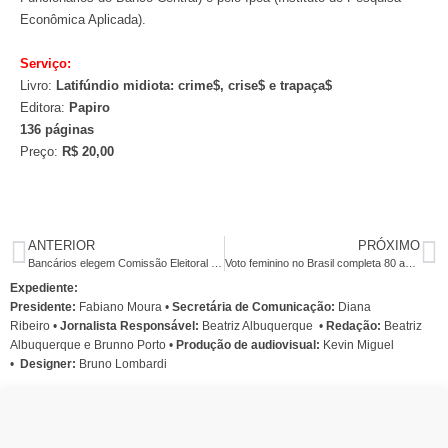
Econômica Aplicada).
Serviço:
Livro:
Latifúndio midiota: crime$, crise$ e trapaça$
Editora:
Papiro
136 páginas
Preço:
R$ 20,00
ANTERIOR
PRÓXIMO
Bancários elegem Comissão Eleitoral do Sindicato no próximo dia 7
Voto feminino no Brasil completa 80 anos
Expediente:
Presidente:
Fabiano Moura •
Secretária de Comunicação:
Diana
Ribeiro
•
Jornalista Responsável:
Beatriz Albuquerque
•
Redação:
Beatriz
Albuquerque e Brunno Porto •
Produção de audiovisual:
Kevin Miguel
•
Designer:
Bruno Lombardi