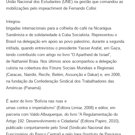
União Nacional dos Estudantes (UNE) na gestão que comandou as
mobilizações pelo impeachment de Fernando Collor.
Integrou
brigadas internacionais para a colheita do café na Nicarágua
Sandinista e de solidariedade à Cuba Socialista. Representou o
Brasil na delegação em apoio ao povo palestino, durante a segunda
intifada, quando entrevistou o presidente Yasser Arafat, em Gaza,
tendo contribuído com artigo no livro “O Apartheid de Israel”,
de Nathaniel Braia. Nos últimos anos acompanhou a delegação
cutista na cobertura dos Fóruns Sociais Mundiais e Regionais
(Caracas, Nairóbi, Recife, Belém, Assunção e Dakar) e, em 2008,
na fundação da Confederação Sindical dos Trabalhadores das
Américas (Panamá).
É autor do livro “Bolívia nas ruas e
urnas contra o imperialismo” (Editora Limiar, 2008) e editor, em
parceria com Valdo Albuquerque, do livro “A Regulamentação do
Artigo 192: Desenvolvimento e Cidadania” (Editora Papiro, 2010),
publicado conjuntamente pelo Sinal (Sindicato Nacional dos
Funcionários do Banco Central) e pelo Ipea (Instituto de Pesquisa