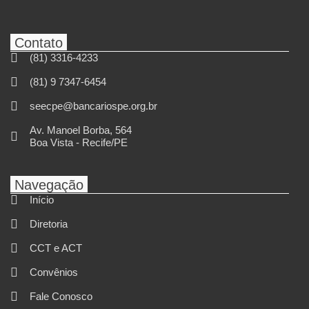
Contato
(81) 3316-4233
(81) 9 7347-6454
seecpe@bancariospe.org.br
Av. Manoel Borba, 564
Boa Vista - Recife/PE
Navegação
Início
Diretoria
CCT e ACT
Convênios
Fale Conosco