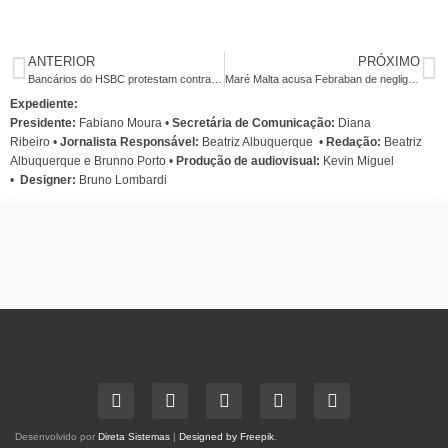
ANTERIOR
PRÓXIMO
Bancários do HSBC protestam contra os programas de remuneração variável
Maré Malta acusa Febraban de negligenciar a segurança nos bancos
Expediente:
Presidente:
Fabiano Moura •
Secretária de Comunicação:
Diana
Ribeiro
•
Jornalista Responsável:
Beatriz Albuquerque
•
Redação:
Beatriz
Albuquerque e Brunno Porto •
Produção de audiovisual:
Kevin Miguel
•
Designer:
Bruno Lombardi
Desenvolvido por
Direta Sistemas
|
Designed by Freepik
.