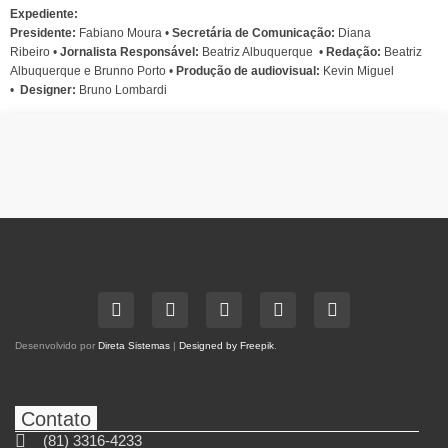
Expediente:
Presidente:
Fabiano Moura •
Secretária de Comunicação:
Diana
Ribeiro
•
Jornalista Responsável:
Beatriz Albuquerque
•
Redação:
Beatriz
Albuquerque e Brunno Porto •
Produção de audiovisual:
Kevin Miguel
•
Designer:
Bruno Lombardi
Desenvolvido por
Direta Sistemas
|
Designed by Freepik
.
Contato
(81) 3316-4233