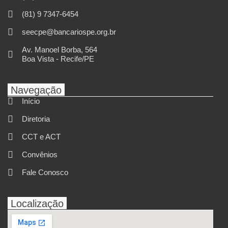
(81) 9 7347-6454
seecpe@bancariospe.org.br
Av. Manoel Borba, 564
Boa Vista - Recife/PE
Navegação
Início
Diretoria
CCT e ACT
Convênios
Fale Conosco
Localização