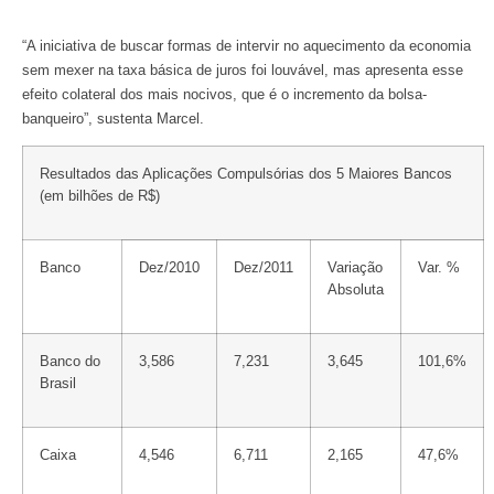
“A iniciativa de buscar formas de intervir no aquecimento da economia
sem mexer na taxa básica de juros foi louvável, mas apresenta esse
efeito colateral dos mais nocivos, que é o incremento da bolsa-
banqueiro”, sustenta Marcel.
Resultados das Aplicações Compulsórias dos 5 Maiores Bancos
(em bilhões de R$)
Banco
Dez/2010
Dez/2011
Variação
Var. %
Absoluta
Banco do
3,586
7,231
3,645
101,6%
Brasil
Caixa
4,546
6,711
2,165
47,6%