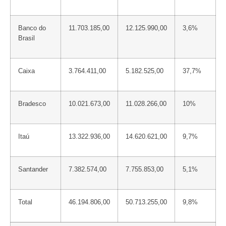
Banco do
11.703.185,00
12.125.990,00
3,6%
Brasil
Caixa
3.764.411,00
5.182.525,00
37,7%
Bradesco
10.021.673,00
11.028.266,00
10%
Itaú
13.322.936,00
14.620.621,00
9,7%
Santander
7.382.574,00
7.755.853,00
5,1%
Total
46.194.806,00
50.713.255,00
9,8%