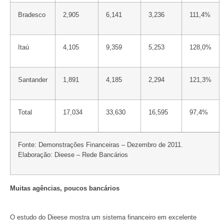
Bradesco
2,905
6,141
3,236
111,4%
Itaú
4,105
9,359
5,253
128,0%
Santander
1,891
4,185
2,294
121,3%
Total
17,034
33,630
16,595
97,4%
Fonte: Demonstrações Financeiras – Dezembro de 2011.
Elaboração: Dieese – Rede Bancários
Muitas agências, poucos bancários
O estudo do Dieese mostra um sistema financeiro em excelente