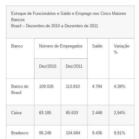
Estoque de Funcionários e Saldo e Emprego nos Cinco Maiores
Bancos
Brasil – Dezembro de 2010 a Dezembro de 2011
Banco
Número de Empregados
Saldo
Variação
%
Dez/2010
Dez/2011
Banco do
109.026
113.810
4.784
4,39%
Brasil
Caixa
83.185
85.633
2.448
2,94%
Bradesco
95.248
104.684
9.436
9,91%