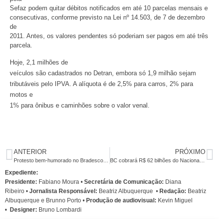
Sefaz podem quitar débitos notificados em até 10 parcelas mensais e
consecutivas, conforme previsto na Lei nº 14.503, de 7 de dezembro
de
2011. Antes, os valores pendentes só poderiam ser pagos em até três
parcela.
Hoje, 2,1 milhões de
veículos são cadastrados no Detran, embora só 1,9 milhão sejam
tributáveis pelo IPVA. A alíquota é de 2,5% para carros, 2% para
motos e
1% para ônibus e caminhões sobre o valor venal.
ANTERIOR
PRÓXIMO
Protesto bem-humorado no Bradesco ganha aplausos dos clientes
BC cobrará R$ 62 bilhões do Nacional e Econômico na Justiça
Expediente:
Presidente:
Fabiano Moura •
Secretária de Comunicação:
Diana
Ribeiro
•
Jornalista Responsável:
Beatriz Albuquerque
•
Redação:
Beatriz
Albuquerque e Brunno Porto •
Produção de audiovisual:
Kevin Miguel
•
Designer:
Bruno Lombardi