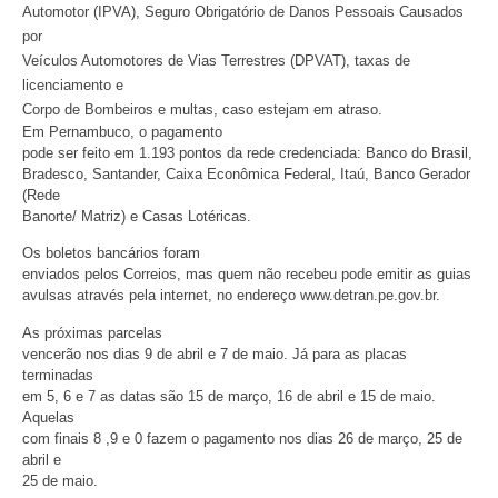
Automotor (IPVA), Seguro Obrigatório de Danos Pessoais Causados
por
Veículos Automotores de Vias Terrestres (DPVAT), taxas de
licenciamento e
Corpo de Bombeiros e multas, caso estejam em atraso.
Em Pernambuco, o pagamento
pode ser feito em 1.193 pontos da rede credenciada: Banco do Brasil,
Bradesco, Santander, Caixa Econômica Federal, Itaú, Banco Gerador
(Rede
Banorte/ Matriz) e Casas Lotéricas.
Os boletos bancários foram
enviados pelos Correios, mas quem não recebeu pode emitir as guias
avulsas através pela internet, no endereço www.detran.pe.gov.br.
As próximas parcelas
vencerão nos dias 9 de abril e 7 de maio. Já para as placas
terminadas
em 5, 6 e 7 as datas são 15 de março, 16 de abril e 15 de maio.
Aquelas
com finais 8 ,9 e 0 fazem o pagamento nos dias 26 de março, 25 de
abril e
25 de maio.