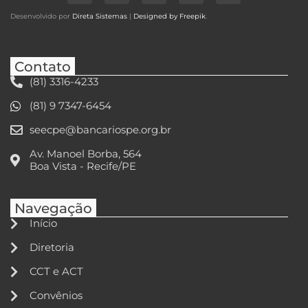
Desenvolvido por
Direta Sistemas
|
Designed by Freepik
.
Contato
(81) 3316-4233
(81) 9 7347-6454
seecpe@bancariospe.org.br
Av. Manoel Borba, 564
Boa Vista - Recife/PE
Navegação
Início
Diretoria
CCT e ACT
Convênios