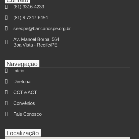
(81) 3316-4233
(81) 9 7347-6454
seecpe@bancariospe.org.br
Av. Manoel Borba, 564
Boa Vista - Recife/PE
Navegação
Início
Diretoria
CCT e ACT
Convênios
Fale Conosco
Localização