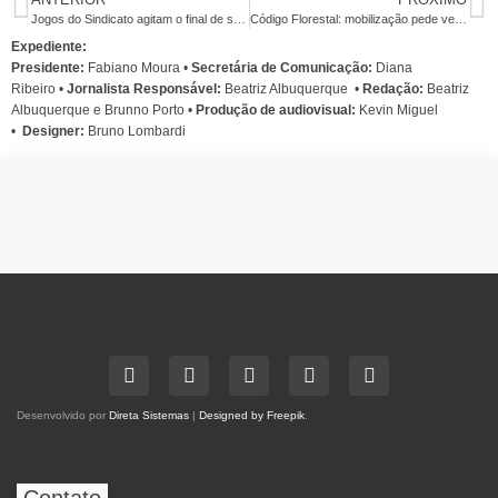
Jogos do Sindicato agitam o final de semana dos bancários
Código Florestal: mobilização pede veto de Dilma
Expediente:
Presidente:
Fabiano Moura •
Secretária de Comunicação:
Diana
Ribeiro
•
Jornalista Responsável:
Beatriz Albuquerque
•
Redação:
Beatriz
Albuquerque e Brunno Porto •
Produção de audiovisual:
Kevin Miguel
•
Designer:
Bruno Lombardi
Desenvolvido por
Direta Sistemas
|
Designed by Freepik
.
Contato