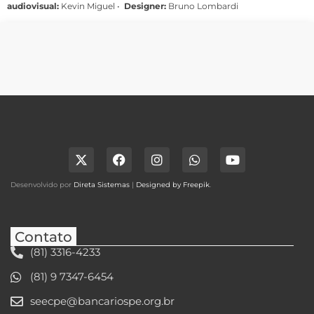
audiovisual:
Kevin Miguel •
Designer:
Bruno Lombardi
Desenvolvido por
Direta Sistemas
|
Designed by Freepik
.
Contato
(81) 3316-4233
(81) 9 7347-6454
seecpe@bancariospe.org.br