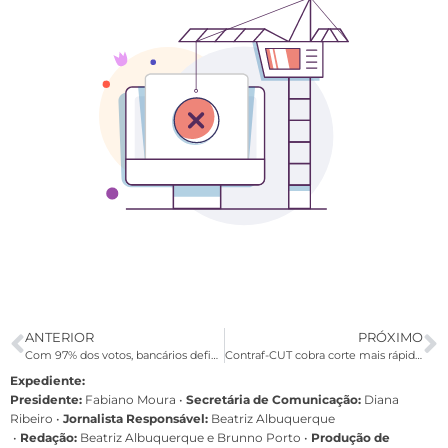
ANTERIOR
PRÓXIMO
Com 97% dos votos, bancários definem Comissão Eleitoral do Sindicato
Contraf-CUT cobra corte mais rápido da Selic e queda dos juros bancários
Expediente:
Presidente:
Fabiano Moura •
Secretária de Comunicação:
Diana
Ribeiro
•
Jornalista Responsável:
Beatriz Albuquerque
•
Redação:
Beatriz Albuquerque e Brunno Porto •
Produção de