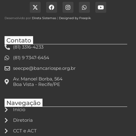
Desenvolvido por
Direta Sistemas
|
Designed by Freepik
.
Contato
(81) 3316-4233
(81) 9 7347-6454
seecpe@bancariospe.org.br
Av. Manoel Borba, 564
Boa Vista - Recife/PE
Navegação
Início
Diretoria
CCT e ACT