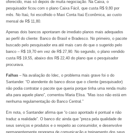
oferecido, mas só depois de muita negociação. Na Caixa, o
pesquisador ficou com o plano Caixa Fácil, que custa R$ 9,80 por
mês. No Itaú, foi escolhido o Maxi Conta Itaú Econômica, ao custo
mensal de R$ 11,80.
Apenas dois bancos apontaram de imediato planos mais adequados
ao perfil do cliente: Banco do Brasil e Bradesco. No primeiro, o pacote
buscado pelo pesquisador era até mais caro do que o sugerido pelo
banco – R$ 19,70 em vez de R$ 27,90. No segundo, o plano vendido
custa R$ 19,55, abaixo dos R$ 22,40 do plano que o pesquisador
procurava.
Falhas
– Na avaliação do Idec, o problema mais grave foi o do
Santander. “O atendente do banco disse que o cliente (pesquisador)
não podia contratar o pacote que queria porque tinha uma renda muito
alta para aquele plano”, comentou Maria Elisa. “Mas isso não está em
nenhuma regulamentação do Banco Central.”
Em nota, o Santander afirma que “o caso apontado é pontual e não
traduz a realidade”. O banco diz ainda que “preza pela qualidade de
seus serviços e produtos e o respeito ao consumidor, e desenvolve
permanentemente programa de comunicação e treinamento dos seus