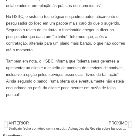
colaboradores em relação às práticas consumeiristas”.
No HSBC, o sistema tecnológico enquadrou automaticamente o
pesquisador do Idec em um pacote mais caro do que o sugerido.
Segundo o relato do instituto, o funcionário chegou a dizer ao
pesquisador que daria um “jeitinho”. Informou que, após a
contratação, alteraria para um plano mais barato, o que não ocorreu
até o momento.
Também em nota, o HSBC informa que “orienta seus gerentes a
apresentar ao cliente a relação de pacotes de serviços disponíveis,
inclusive a opção pelos serviços essenciais, livres de tarifação”.
Ainda segundo o banco, “uma oferta que eventualmente não esteja
enquadrada no perfil do cliente pode ocorrer em razão de falha
pontual”.
ANTERIOR
PRÓXIMO
Sindicato fecha convênio com a escola de idiomas Skill
Autuações da Receita sobre bancos crescem 40% e atingem R$ 9,6 bi em 2011
Expediente: