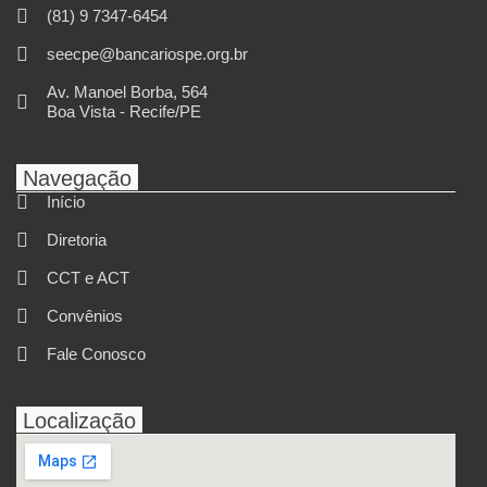
(81) 9 7347-6454
seecpe@bancariospe.org.br
Av. Manoel Borba, 564
Boa Vista - Recife/PE
Navegação
Início
Diretoria
CCT e ACT
Convênios
Fale Conosco
Localização