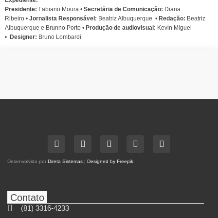
Presidente:
Fabiano Moura •
Secretária de Comunicação:
Diana
Ribeiro
•
Jornalista Responsável:
Beatriz Albuquerque
•
Redação:
Beatriz
Albuquerque e Brunno Porto •
Produção de audiovisual:
Kevin Miguel
•
Designer:
Bruno Lombardi
Desenvolvido por
Direta Sistemas
|
Designed by Freepik
.
Contato
(81) 3316-4233