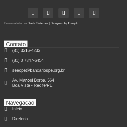
Desenvolvido por
Direta Sistemas
|
Designed by Freepik
.
Contato
(81) 3316-4233
(81) 9 7347-6454
seecpe@bancariospe.org.br
Av. Manoel Borba, 564
Boa Vista - Recife/PE
Navegação
Início
Diretoria