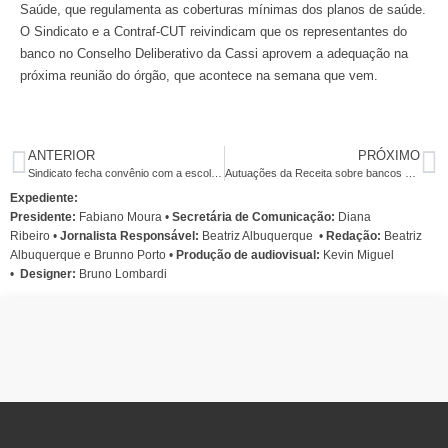
Saúde, que regulamenta as coberturas mínimas dos planos de saúde.
O Sindicato e a Contraf-CUT reivindicam que os representantes do
banco no Conselho Deliberativo da Cassi aprovem a adequação na
próxima reunião do órgão, que acontece na semana que vem.
ANTERIOR
PRÓXIMO
Sindicato fecha convênio com a escola de idiomas Skill
Autuações da Receita sobre bancos crescem 40% e atingem R$ 9,6 bi em 2011
Expediente:
Presidente:
Fabiano Moura •
Secretária de Comunicação:
Diana
Ribeiro
•
Jornalista Responsável:
Beatriz Albuquerque
•
Redação:
Beatriz
Albuquerque e Brunno Porto •
Produção de audiovisual:
Kevin Miguel
•
Designer:
Bruno Lombardi