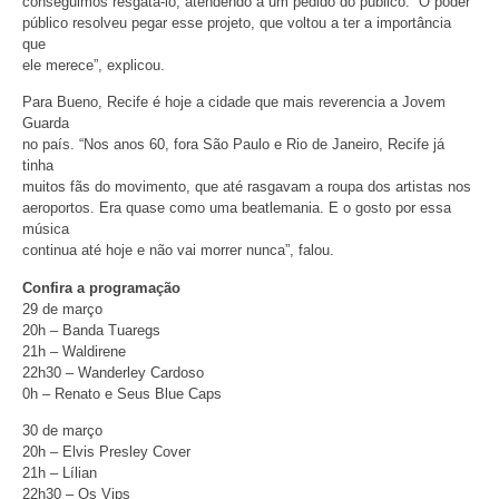
conseguimos resgatá-lo, atendendo a um pedido do público. O poder
público resolveu pegar esse projeto, que voltou a ter a importância
que
ele merece”, explicou.
Para Bueno, Recife é hoje a cidade que mais reverencia a Jovem
Guarda
no país. “Nos anos 60, fora São Paulo e Rio de Janeiro, Recife já
tinha
muitos fãs do movimento, que até rasgavam a roupa dos artistas nos
aeroportos. Era quase como uma beatlemania. E o gosto por essa
música
continua até hoje e não vai morrer nunca”, falou.
Confira a programação
29 de março
20h – Banda Tuaregs
21h – Waldirene
22h30 – Wanderley Cardoso
0h – Renato e Seus Blue Caps
30 de março
20h – Elvis Presley Cover
21h – Lílian
22h30 – Os Vips