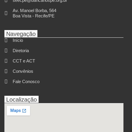
seecpe@bancariospe.org.br
Av. Manoel Borba, 564
Boa Vista - Recife/PE
Navegação
Início
Diretoria
CCT e ACT
Convênios
Fale Conosco
Localização