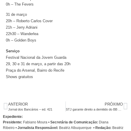
0h – The Fevers
31 de março
20h – Roberto Carlos Cover
21h – Jerry Adriani
22h30 – Wanderlea
0h – Golden Boys
Serviço
Festival Nacional da Jovem Guarda
29, 30 e 31 de março, a partir das 20h
Praça do Arsenal, Bairro do Recife
Shows gratuitos
ANTERIOR
PRÓXIMO
Jornal dos Bancários – ed. 421
STJ garante direito a demitido do BB continuar com plano de saúde da Cassi
Expediente:
Presidente:
Fabiano Moura •
Secretária de Comunicação:
Diana
Ribeiro
•
Jornalista Responsável:
Beatriz Albuquerque
•
Redação:
Beatriz