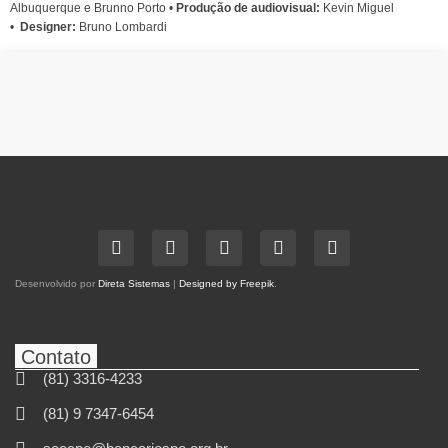
Albuquerque e Brunno Porto •
Produção de audiovisual:
Kevin Miguel
•
Designer:
Bruno Lombardi
Desenvolvido por
Direta Sistemas
|
Designed by Freepik
.
Contato
(81) 3316-4233
(81) 9 7347-6454