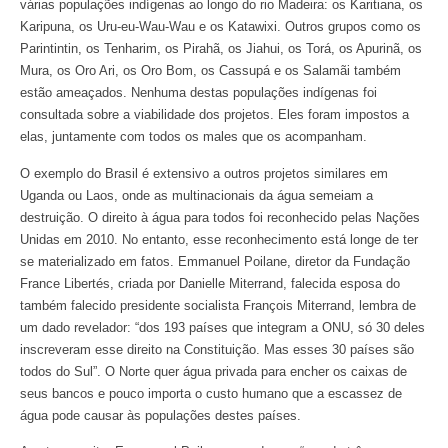
várias populações indígenas ao longo do rio Madeira: os Karitiana, os
Karipuna, os Uru-eu-Wau-Wau e os Katawixi. Outros grupos como os
Parintintin, os Tenharim, os Pirahã, os Jiahui, os Torá, os Apurinã, os
Mura, os Oro Ari, os Oro Bom, os Cassupá e os Salamãi também
estão ameaçados. Nenhuma destas populações indígenas foi
consultada sobre a viabilidade dos projetos. Eles foram impostos a
elas, juntamente com todos os males que os acompanham.
O exemplo do Brasil é extensivo a outros projetos similares em
Uganda ou Laos, onde as multinacionais da água semeiam a
destruição. O direito à água para todos foi reconhecido pelas Nações
Unidas em 2010. No entanto, esse reconhecimento está longe de ter
se materializado em fatos. Emmanuel Poilane, diretor da Fundação
France Libertés, criada por Danielle Miterrand, falecida esposa do
também falecido presidente socialista François Miterrand, lembra de
um dado revelador: “dos 193 países que integram a ONU, só 30 deles
inscreveram esse direito na Constituição. Mas esses 30 países são
todos do Sul”. O Norte quer água privada para encher os caixas de
seus bancos e pouco importa o custo humano que a escassez de
água pode causar às populações destes países.