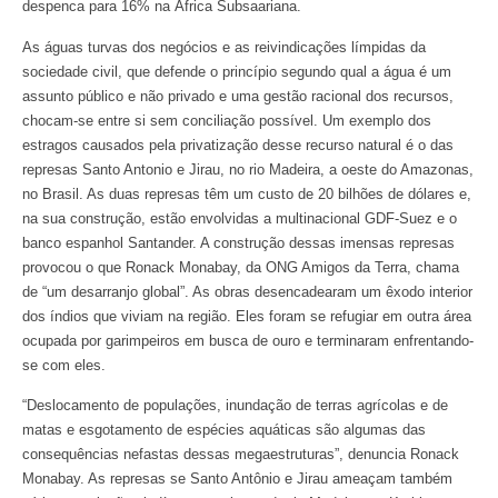
despenca para 16% na África Subsaariana.
As águas turvas dos negócios e as reivindicações límpidas da
sociedade civil, que defende o princípio segundo qual a água é um
assunto público e não privado e uma gestão racional dos recursos,
chocam-se entre si sem conciliação possível. Um exemplo dos
estragos causados pela privatização desse recurso natural é o das
represas Santo Antonio e Jirau, no rio Madeira, a oeste do Amazonas,
no Brasil. As duas represas têm um custo de 20 bilhões de dólares e,
na sua construção, estão envolvidas a multinacional GDF-Suez e o
banco espanhol Santander. A construção dessas imensas represas
provocou o que Ronack Monabay, da ONG Amigos da Terra, chama
de “um desarranjo global”. As obras desencadearam um êxodo interior
dos índios que viviam na região. Eles foram se refugiar em outra área
ocupada por garimpeiros em busca de ouro e terminaram enfrentando-
se com eles.
“Deslocamento de populações, inundação de terras agrícolas e de
matas e esgotamento de espécies aquáticas são algumas das
consequências nefastas dessas megaestruturas”, denuncia Ronack
Monabay. As represas se Santo Antônio e Jirau ameaçam também