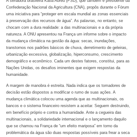
A senadora brasileira Katia Abreu (PSD), que também é presidente da
Confederação Nacional da Agricultura (CNA), propôs durante o Fórum
uma iniciativa para “proteger em escala mundial as zonas essenciais
à preservação dos recursos de água”. As palavras, no entanto, se
chocam com a dura realidade: a das multinacionais e a da própria
natureza. A ONU apresentou na França um informe sobre o impacto
da mudança climática na gestão da água: secas, inundações,
transtornos nos padrões básicos de chuva, derretimento de geleiras,
urbanização excessiva, globalização, hiperconsumo, crescimento
demográfico e econômico. Cada um destes fatores, constitui, para as
Nações Unidas, os desafios iminentes que exigem respostas da
humanidade.
A margem de manobra é estreita. Nada indica que os tomadores de
decisão estão dispostos a modificar o rumo de suas ações. A
mudança climática colocou uma agenda que as multinacionais, os
bancos e o sistema financeiro resistem a aceitar. Seguem destruindo,
em benefício próprio e contra a humanidade. Ante a cegueira das
multinacionais, a solidariedade internacional e o lançamento daquilo
que se chamou na França de “um efeito mariposa” em torno da
problemática da água são duas respostas possíveis para frear a seca