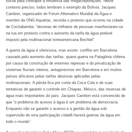
social para contrapor a influência das megacorporações. Neste
contexto preciso, todos lembram o exemplo da Bolívia. Jacques
Cambon, organizador do Fórum Alternativo Mundial da Água e
membro da ONG Aquattac, recorda o protesto que ocorreu na cidade
de Cochabamba: “dezenas de milhares de pessoas manifestaram-se
na rua em protesto contra o aumento da tarifa da água potável
imposto pela multinacional norteamericana Bechtel”.
A guerra da água é silenciosa, mas existe: conflito em Barcelona
causado pelo aumento das tarifas, quase guerra na Patagônia chilena
por causa da construção de enormes represas e da privatização de
sistemas fluviais inteiros, antagonismos em Barcelona e em muitos
países africanos pelas tarifas abusivas aplicadas pelas
multinacionais. A pérola fica por conta da Coca Cola e de suas
tentativas de garantir o controle em Chiapas, México, das reservas de
água mais importantes do país. Jacques Cambon está convencido de
que “o problema do acesso à água é um problema de democracia.
Enquanto não se garantir o acesso e a gestão da água sob
supervisão de uma participação cidadã haverá guerras da água em
todo o mundo”.