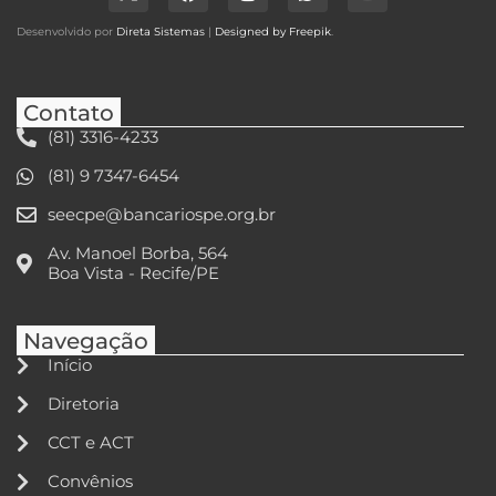
Desenvolvido por
Direta Sistemas
|
Designed by Freepik
.
Contato
(81) 3316-4233
(81) 9 7347-6454
seecpe@bancariospe.org.br
Av. Manoel Borba, 564
Boa Vista - Recife/PE
Navegação
Início
Diretoria
CCT e ACT
Convênios