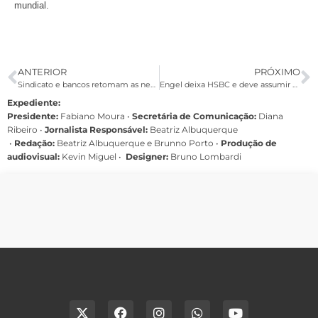
mundial.
ANTERIOR
PRÓXIMO
Sindicato e bancos retomam as negociações sobre saúde nesta terça
Engel deixa HSBC e deve assumir cargo no Santander, diz Valor
Expediente:
Presidente:
Fabiano Moura •
Secretária de Comunicação:
Diana
Ribeiro
•
Jornalista Responsável:
Beatriz Albuquerque
•
Redação:
Beatriz Albuquerque e Brunno Porto •
Produção de
audiovisual:
Kevin Miguel •
Designer:
Bruno Lombardi