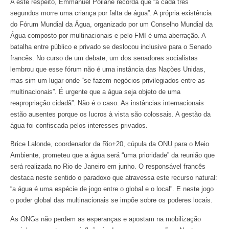
A este respeito, Emmanuel Poilane recorda que “a cada três
segundos morre uma criança por falta de água”. A própria existência
do Fórum Mundial da Água, organizado por um Conselho Mundial da
Água composto por multinacionais e pelo FMI é uma aberração. A
batalha entre público e privado se deslocou inclusive para o Senado
francês. No curso de um debate, um dos senadores socialistas
lembrou que esse fórum não é uma instância das Nações Unidas,
mas sim um lugar onde “se fazem negócios privilegiados entre as
multinacionais”. É urgente que a água seja objeto de uma
reapropriação cidadã”. Não é o caso. As instâncias internacionais
estão ausentes porque os lucros à vista são colossais. A gestão da
água foi confiscada pelos interesses privados.
Brice Lalonde, coordenador da Rio+20, cúpula da ONU para o Meio
Ambiente, prometeu que a água será “uma prioridade” da reunião que
será realizada no Rio de Janeiro em junho. O responsável francês
destaca neste sentido o paradoxo que atravessa este recurso natural:
“a água é uma espécie de jogo entre o global e o local”. E neste jogo
o poder global das multinacionais se impõe sobre os poderes locais.
As ONGs não perdem as esperanças e apostam na mobilização