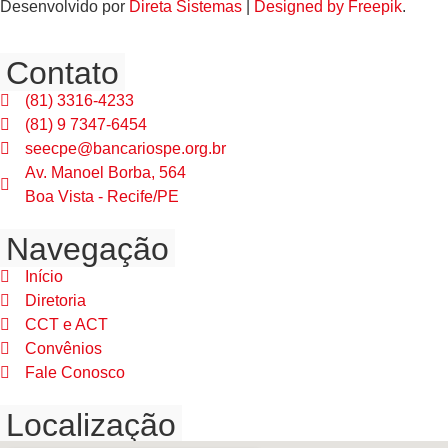
Desenvolvido por
Direta Sistemas
|
Designed by Freepik
.
Contato
(81) 3316-4233
(81) 9 7347-6454
seecpe@bancariospe.org.br
Av. Manoel Borba, 564
Boa Vista - Recife/PE
Navegação
Início
Diretoria
CCT e ACT
Convênios
Fale Conosco
Localização