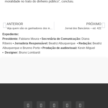
moralidade no trato do dinheiro público”, concluiu.
ANTERIOR
PRÓXIMO
Veja quem são os ganhadores dos ingressos para os shows de Chico Buarque
Jornal dos Bancários – ed. 422
Expediente:
Presidente:
Fabiano Moura •
Secretária de Comunicação:
Diana
Ribeiro
•
Jornalista Responsável:
Beatriz Albuquerque
•
Redação:
Beatriz
Albuquerque e Brunno Porto •
Produção de audiovisual:
Kevin Miguel
•
Designer:
Bruno Lombardi