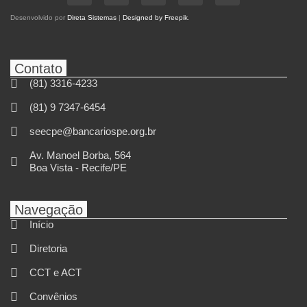
Desenvolvido por
Direta Sistemas
|
Designed by Freepik
.
Contato
(81) 3316-4233
(81) 9 7347-6454
seecpe@bancariospe.org.br
Av. Manoel Borba, 564
Boa Vista - Recife/PE
Navegação
Início
Diretoria
CCT e ACT
Convênios