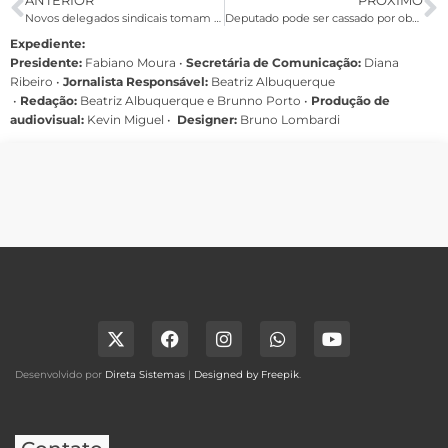
ANTERIOR
PRÓXIMO
Novos delegados sindicais tomam posse no dia 20
Deputado pode ser cassado por obstruir Subcomissão da Verdade
Expediente:
Presidente:
Fabiano Moura •
Secretária de Comunicação:
Diana
Ribeiro
•
Jornalista Responsável:
Beatriz Albuquerque
•
Redação:
Beatriz Albuquerque e Brunno Porto •
Produção de
audiovisual:
Kevin Miguel •
Designer:
Bruno Lombardi
Desenvolvido por
Direta Sistemas
|
Designed by Freepik
.