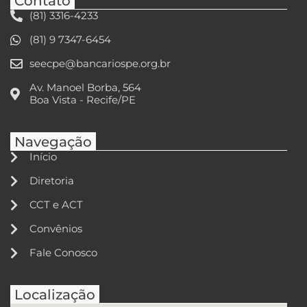
Contato
(81) 3316-4233
(81) 9 7347-6454
seecpe@bancariospe.org.br
Av. Manoel Borba, 564
Boa Vista - Recife/PE
Navegação
Início
Diretoria
CCT e ACT
Convênios
Fale Conosco
Localização