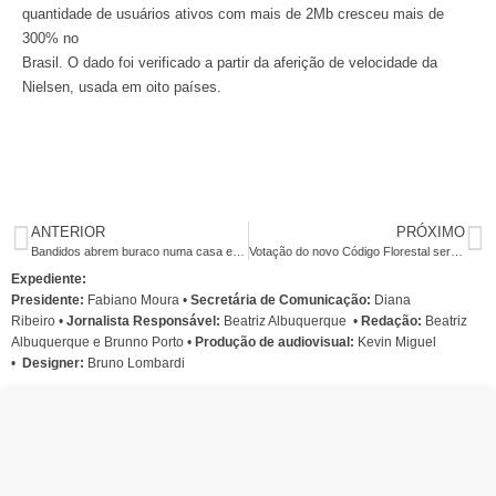
quantidade de usuários ativos com mais de 2Mb cresceu mais de
300% no
Brasil. O dado foi verificado a partir da aferição de velocidade da
Nielsen, usada em oito países.
ANTERIOR
PRÓXIMO
Bandidos abrem buraco numa casa e arrombam Santander no Recife
Votação do novo Código Florestal será no próximo dia 24
Expediente:
Presidente:
Fabiano Moura •
Secretária de Comunicação:
Diana
Ribeiro
•
Jornalista Responsável:
Beatriz Albuquerque
•
Redação:
Beatriz
Albuquerque e Brunno Porto •
Produção de audiovisual:
Kevin Miguel
•
Designer:
Bruno Lombardi