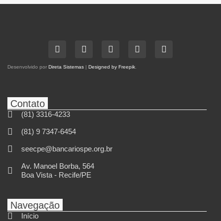
Desenvolvido por
Direta Sistemas
|
Designed by Freepik
.
Contato
(81) 3316-4233
(81) 9 7347-6454
seecpe@bancariospe.org.br
Av. Manoel Borba, 564
Boa Vista - Recife/PE
Navegação
Início