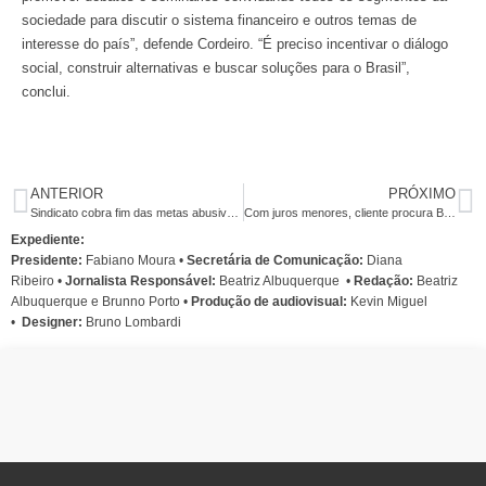
sociedade para discutir o sistema financeiro e outros temas de
interesse do país”, defende Cordeiro. “É preciso incentivar o diálogo
social, construir alternativas e buscar soluções para o Brasil”,
conclui.
ANTERIOR
PRÓXIMO
Sindicato cobra fim das metas abusivas no Fórum de Saúde do Santander
Com juros menores, cliente procura BB e Caixa e ameaça trocar de banco
Expediente:
Presidente:
Fabiano Moura •
Secretária de Comunicação:
Diana
Ribeiro
•
Jornalista Responsável:
Beatriz Albuquerque
•
Redação:
Beatriz
Albuquerque e Brunno Porto •
Produção de audiovisual:
Kevin Miguel
•
Designer:
Bruno Lombardi