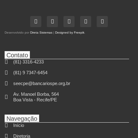
Desenvolvido por
Direta Sistemas
|
Designed by Freepik
.
Contato
(81) 3316-4233
(81) 9 7347-6454
seecpe@bancariospe.org.br
Av. Manoel Borba, 564
Boa Vista - Recife/PE
Navegação
Início
Diretoria