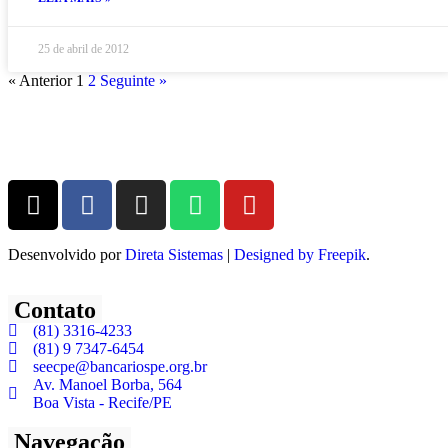
25 de abril de 2012
« Anterior
1
2
Seguinte »
Desenvolvido por
Direta Sistemas
|
Designed by Freepik
.
Contato
(81) 3316-4233
(81) 9 7347-6454
seecpe@bancariospe.org.br
Av. Manoel Borba, 564
Boa Vista - Recife/PE
Navegação