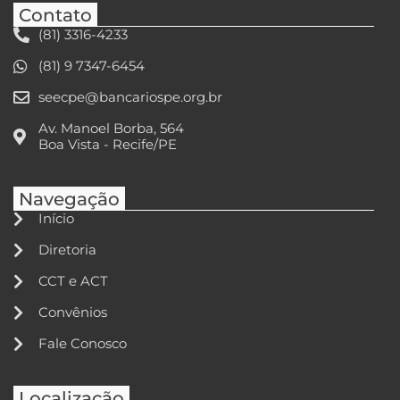
Contato
(81) 3316-4233
(81) 9 7347-6454
seecpe@bancariospe.org.br
Av. Manoel Borba, 564
Boa Vista - Recife/PE
Navegação
Início
Diretoria
CCT e ACT
Convênios
Fale Conosco
Localização