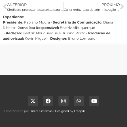
ANTERIOR
PRÓXIMO
Sindicato protesta nesta sexta para exigir PLR adicional no BNB
Caixa reduz taxa de administração de mais dois fundos
Expediente:
Presidente:
Fabiano Moura •
Secretária de Comunicação:
Diana
Ribeiro
•
Jornalista Responsável:
Beatriz Albuquerque
•
Redação:
Beatriz Albuquerque e Brunno Porto •
Produção de
audiovisual:
Kevin Miguel •
Designer:
Bruno Lombardi
Desenvolvido por
Direta Sistemas
|
Designed by Freepik
.