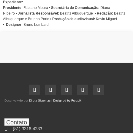
Expediente:
Presidente:
Fabiano Moura •
Secretária de Comunicação:
Diana
Ribeiro
•
Jornalista Responsável:
Beatriz Albuquerque
•
Redação:
Beatriz
Albuquerque e Brunno Porto •
Produção de audiovisual:
Kevin Miguel
•
Designer:
Bruno Lombardi
Desenvolvido por
Direta Sistemas
|
Designed by Freepik
.
Contato
(81) 3316-4233