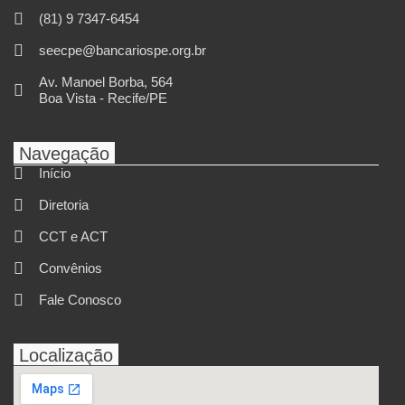
(81) 9 7347-6454
seecpe@bancariospe.org.br
Av. Manoel Borba, 564
Boa Vista - Recife/PE
Navegação
Início
Diretoria
CCT e ACT
Convênios
Fale Conosco
Localização