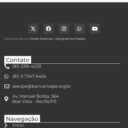
Desenvolvido por
Direta Sistemas
|
Designed by Freepik
.
Contato
(81) 3316-4233
(81) 9 7347-6454
seecpe@bancariospe.org.br
Av. Manoel Borba, 564
Boa Vista - Recife/PE
Navegação
Início