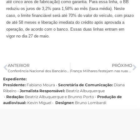
até cinco anos de fabricação) como garantia. Para essa linha, o BB
reduziu os juros de 3,2% para 1,58% ao mês (taxa média). Neste
caso, o limite financiável será até 70% do valor do veículo, com prazo
de até 58 meses e liberação imediata do crédito após aprovada a
operação, de acordo com o banco. Essas duas linhas entram em
vigor no dia 27 de maio.
ANTERIOR
PRÓXIMO
Conferência Nacional dos Bancários acontece entre 20 e 22 de julho
França: Milhares festejam nas ruas a vitória de François Hollande
Expediente:
Presidente:
Fabiano Moura •
Secretária de Comunicação:
Diana
Ribeiro
•
Jornalista Responsável:
Beatriz Albuquerque
•
Redação:
Beatriz Albuquerque e Brunno Porto •
Produção de
audiovisual:
Kevin Miguel •
Designer:
Bruno Lombardi