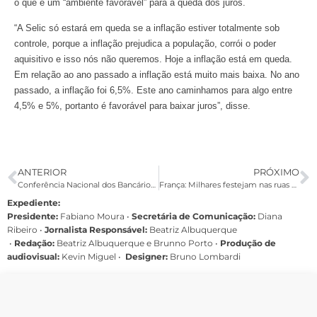
o que é um “ambiente favorável” para a queda dos juros.
“A Selic só estará em queda se a inflação estiver totalmente sob
controle, porque a inflação prejudica a população, corrói o poder
aquisitivo e isso nós não queremos. Hoje a inflação está em queda.
Em relação ao ano passado a inflação está muito mais baixa. No ano
passado, a inflação foi 6,5%. Este ano caminhamos para algo entre
4,5% e 5%, portanto é favorável para baixar juros”, disse.
ANTERIOR
PRÓXIMO
Conferência Nacional dos Bancários acontece entre 20 e 22 de julho
França: Milhares festejam nas ruas a vitória de François Hollande
Expediente:
Presidente:
Fabiano Moura •
Secretária de Comunicação:
Diana
Ribeiro
•
Jornalista Responsável:
Beatriz Albuquerque
•
Redação:
Beatriz Albuquerque e Brunno Porto •
Produção de
audiovisual:
Kevin Miguel •
Designer:
Bruno Lombardi