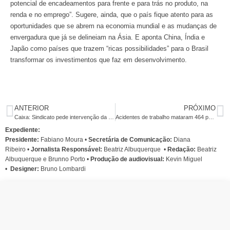
potencial de encadeamentos para frente e para trás no produto, na
renda e no emprego”. Sugere, ainda, que o país fique atento para as
oportunidades que se abrem na economia mundial e as mudanças de
envergadura que já se delineiam na Ásia. E aponta China, Índia e
Japão como países que trazem “ricas possibilidades” para o Brasil
transformar os investimentos que faz em desenvolvimento.
ANTERIOR
PRÓXIMO
Caixa: Sindicato pede intervenção da SRT contra abertura de agências no sábado
Acidentes de trabalho mataram 464 pessoas no estado de São Paulo em 2011
Expediente:
Presidente:
Fabiano Moura •
Secretária de Comunicação:
Diana
Ribeiro
•
Jornalista Responsável:
Beatriz Albuquerque
•
Redação:
Beatriz
Albuquerque e Brunno Porto •
Produção de audiovisual:
Kevin Miguel
•
Designer:
Bruno Lombardi