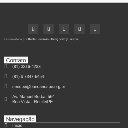
Desenvolvido por
Direta Sistemas
|
Designed by Freepik
.
Contato
(81) 3316-4233
(81) 9 7347-6454
seecpe@bancariospe.org.br
Av. Manoel Borba, 564
Boa Vista - Recife/PE
Navegação
Início