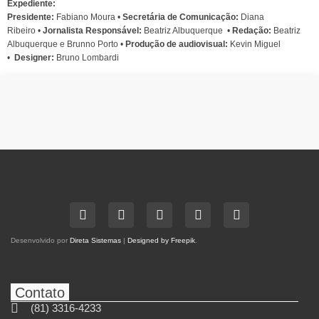
Expediente:
Presidente:
Fabiano Moura •
Secretária de Comunicação:
Diana
Ribeiro
•
Jornalista Responsável:
Beatriz Albuquerque
•
Redação:
Beatriz
Albuquerque e Brunno Porto •
Produção de audiovisual:
Kevin Miguel
•
Designer:
Bruno Lombardi
Desenvolvido por
Direta Sistemas
|
Designed by Freepik
.
Contato
(81) 3316-4233