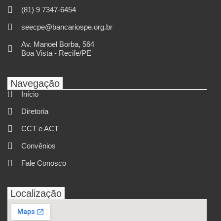
(81) 9 7347-6454
seecpe@bancariospe.org.br
Av. Manoel Borba, 564
Boa Vista - Recife/PE
Navegação
Início
Diretoria
CCT e ACT
Convênios
Fale Conosco
Localização