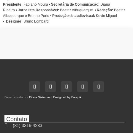
Presidente:
Fabiano Moura •
Secretária de Comunicação:
Diana
Ribeiro
•
Jornalista Responsável:
Beatriz Albuquerque
•
Redação:
Beatriz
Albuquerque e Brunno Porto •
Produção de audiovisual:
Kevin Miguel
•
Designer:
Bruno Lombardi
Desenvolvido por
Direta Sistemas
|
Designed by Freepik
.
Contato
(81) 3316-4233