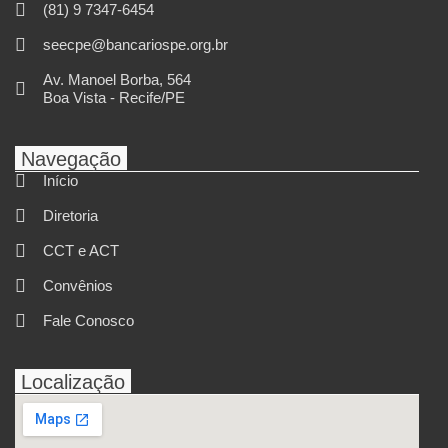
(81) 9 7347-6454
seecpe@bancariospe.org.br
Av. Manoel Borba, 564
Boa Vista - Recife/PE
Navegação
Início
Diretoria
CCT e ACT
Convênios
Fale Conosco
Localização