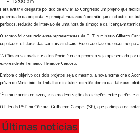
12:00 am
Para evitar o desgaste político de enviar ao Congresso um projeto que flexibi
paternidade da proposta. A principal mudança é permitir que sindicatos de t
períodos, redução do intervalo de uma hora de almoço e da licença-matern
O acordo foi costurado entre representantes da CUT, o ministro Gilberto Carv
deputados e líderes das centrais sindicais. Ficou acertado no encontro que 
“A Câmara vai avaliar, e a tendência é que a proposta seja apresentada por u
ex-presidente Fernando Henrique Cardoso.
Embora o objetivo dos dois projetos seja o mesmo, a nova norma cria o Acord
prévia do Ministério do Trabalho e instalem comitês dentro das fábricas, elei
“É uma maneira de avançar na modernização das relações entre patrões e em
O líder do PSD na Câmara, Guilherme Campos (SP), que participou do jantar,
Últimas notícias