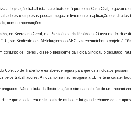
liza a legislação trabalhista, cujo texto está pronto na Casa Civil, o govern
rabalhadores e empresas possam negociar livremente a aplicação dos direitos 
idade, com compensações.
alho, da Secretaria-Geral, e a Presidência da República. O assunto foi discut
a CUT, via Sindicato dos Metalúrgicos do ABC, vai encaminhar o projeto à Câm
m conjunto de líderes”, disse o presidente da Força Sindical, o deputado Paul
o Coletivo de Trabalho e estabelece regras para que os sindicatos possam ne
tos pelos trabalhadores. A nova norma não revogaria a CLT e teria caráter fac
pregados. Não se trata da flexibilização e sim da inclusão de um mecanismo
 disse que a ideia tem a simpatia de muitos e há grande chance de ser apro