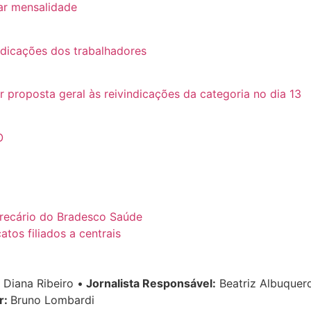
ar mensalidade
ndicações dos trabalhadores
roposta geral às reivindicações da categoria no dia 13
O
recário do Bradesco Saúde
tos filiados a centrais
Diana Ribeiro
•
Jornalista Responsável:
Beatriz Albuque
r:
Bruno Lombardi