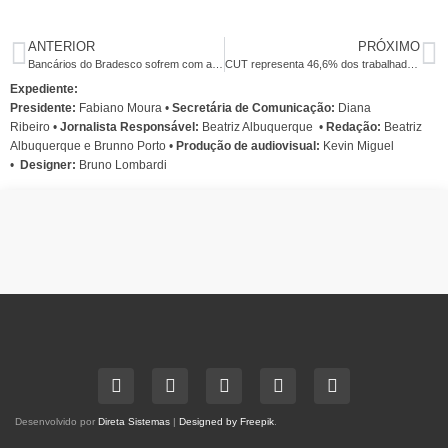
ANTERIOR
PRÓXIMO
Bancários do Bradesco sofrem com atendimento precário do Bradesco Saúde
CUT representa 46,6% dos trabalhadores de sindicatos filiados a centrais
Expediente:
Presidente:
Fabiano Moura •
Secretária de Comunicação:
Diana
Ribeiro
•
Jornalista Responsável:
Beatriz Albuquerque
•
Redação:
Beatriz
Albuquerque e Brunno Porto •
Produção de audiovisual:
Kevin Miguel
•
Designer:
Bruno Lombardi
Desenvolvido por
Direta Sistemas
|
Designed by Freepik
.