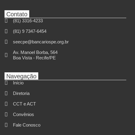
Contato
(81) 3316-4233
(81) 9 7347-6454
seecpe@bancariospe.org.br
Av. Manoel Borba, 564
Boa Vista - Recife/PE
Navegação
Início
Diretoria
CCT e ACT
Convênios
Fale Conosco