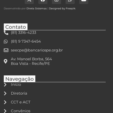
Desenvolvido por
Direta Sistemas
|
Designed by Freepik
.
Contato
(81) 3316-4233
(81) 9 7347-6454
seecpe@bancariospe.org.br
Av. Manoel Borba, 564
Boa Vista - Recife/PE
Navegação
Início
Diretoria
CCT e ACT
Convênios