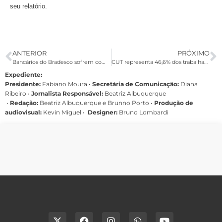
seu relatório.
ANTERIOR
PRÓXIMO
Bancários do Bradesco sofrem com atendimento precário do Bradesco Saúde
CUT representa 46,6% dos trabalhadores de sindicatos filiados a centrais
Expediente:
Presidente:
Fabiano Moura •
Secretária de Comunicação:
Diana
Ribeiro
•
Jornalista Responsável:
Beatriz Albuquerque
•
Redação:
Beatriz Albuquerque e Brunno Porto •
Produção de
audiovisual:
Kevin Miguel •
Designer:
Bruno Lombardi