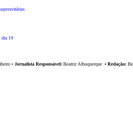
uperavitárias
 dia 19
ibeiro
•
Jornalista Responsável:
Beatriz Albuquerque
•
Redação:
Bea