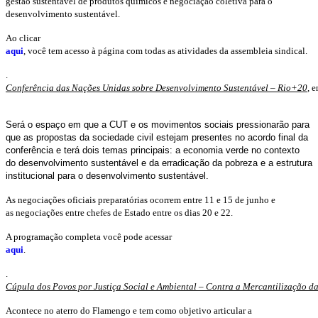
gestão sustentável de produtos químicos e negociação coletiva para o
desenvolvimento sustentável.
Ao clicar
aqui
, você tem acesso à página com todas as atividades da assembleia sindical.
.
Conferência das Nações Unidas sobre Desenvolvimento Sustentável –
Rio+20
, 
Será o espaço em que a CUT e os movimentos sociais pressionarão para
que as propostas da sociedade civil estejam presentes no acordo final da
conferência e terá dois temas principais: a economia verde no contexto
do desenvolvimento sustentável e da erradicação da pobreza e a estrutura
institucional para o desenvolvimento sustentável.
As negociações oficiais preparatórias ocorrem entre 11 e 15 de junho e
as negociações entre chefes de Estado entre os dias 20 e 22.
A programação completa você pode acessar
aqui
.
.
Cúpula dos Povos por Justiça Social e Ambiental – Contra a Mercantilização d
Acontece no aterro do Flamengo e tem como objetivo articular a