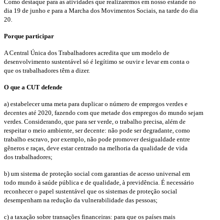
Como destaque para as atividades que realizaremos em nosso estande no
dia 19 de junho e para a Marcha dos Movimentos Sociais, na tarde do dia
20.
Porque participar
A Central Única dos Trabalhadores acredita que um modelo de
desenvolvimento sustentável só é legítimo se ouvir e levar em conta o
que os trabalhadores têm a dizer.
O que a CUT defende
a) estabelecer uma meta para duplicar o número de empregos verdes e
decentes até 2020, fazendo com que metade dos empregos do mundo sejam
verdes. Considerando, que para ser verde, o trabalho precisa, além de
respeitar o meio ambiente, ser decente: não pode ser degradante, como
trabalho escravo, por exemplo, não pode promover desigualdade entre
gêneros e raças, deve estar centrado na melhoria da qualidade de vida
dos trabalhadores;
b) um sistema de proteção social com garantias de acesso universal em
todo mundo à saúde pública e de qualidade, à previdência. É necessário
reconhecer o papel sustentável que os sistemas de proteção social
desempenham na redução da vulnerabilidade das pessoas;
c) a taxação sobre transações financeiras: para que os países mais