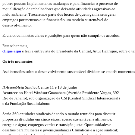
pobres possam implementar as mudanças e para financiar o processo de
requalificação de trabalhadores que deixarão atividades agressivas ao
meio ambiente. Trocaremos parte dos lucros de quem ganha sem gerar
empregos por recursos que financiarão um modelo sustentável de
desenvolvimento.
E, claro, com metas claras e punições para quem não cumprir os acordos.
Para saber mais,
clique aqui
e leai a entrevista do presidente da Central, Artur Henrique, sobre o t
Os três momentos
As discussões sobre o desenvolvimento sustentável dividem-se em três momentos
.
II Assembleia Sindical
,
entre 11 e 13 de junho
Acontece no Hotel Windsor Guanabara (Avenida Presidente Vargas, 392 –
Rio de Janeiro), sob organização da CSI (Central Sindical Internacional)
e da Fundação Sustainlabour.
Serão 360 entidades sindicais de todo o mundo reunidas para discutir
propostas divididas em cinco eixos: acesso sustentável a alimentos,
energia e água; empregos verdes e transição justa: Oportunidades e
desafios para mulheres e jovens;mudanças Climáticas e a ação sindical;