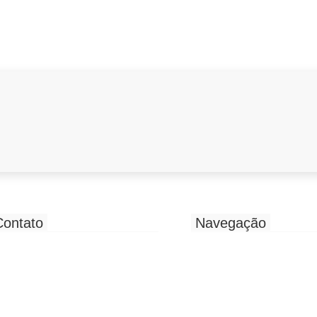
Contato
Navegação
(81) 3316-4233
Início
Diretoria
(81) 9 7347-6454
CCT e ACT
seecpe@bancariospe.org.br
Convênios
Av. Manoel Borba, 564