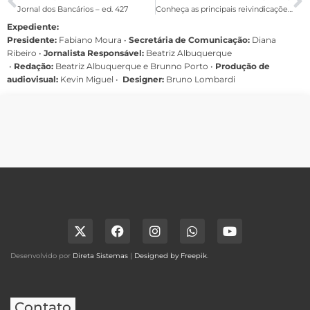
Jornal dos Bancários – ed. 427
Conheça as principais reivindicações específicas do 23º Congresso do BB
Expediente:
Presidente:
Fabiano Moura •
Secretária de Comunicação:
Diana
Ribeiro
•
Jornalista Responsável:
Beatriz Albuquerque
•
Redação:
Beatriz Albuquerque e Brunno Porto •
Produção de
audiovisual:
Kevin Miguel •
Designer:
Bruno Lombardi
Desenvolvido por
Direta Sistemas
|
Designed by Freepik
.
Contato