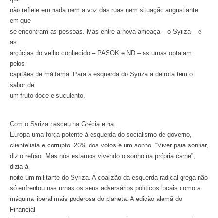
não reflete em nada nem a voz das ruas nem situação angustiante
em que
se encontram as pessoas. Mas entre a nova ameaça – o Syriza – e
as
argúcias do velho conhecido – PASOK e ND – as urnas optaram
pelos
capitães de má fama. Para a esquerda do Syriza a derrota tem o
sabor de
um fruto doce e suculento.
Com o Syriza nasceu na Grécia e na
Europa uma força potente à esquerda do socialismo de governo,
clientelista e corrupto. 26% dos votos é um sonho. “Viver para sonhar,
diz o refrão. Mas nós estamos vivendo o sonho na própria carne”,
dizia à
noite um militante do Syriza. A coalizão da esquerda radical grega não
só enfrentou nas urnas os seus adversários políticos locais como a
máquina liberal mais poderosa do planeta. A edição alemã do
Financial