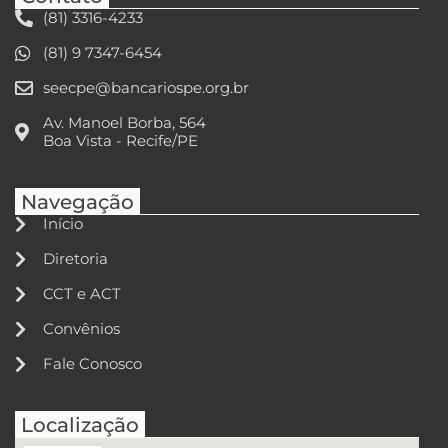
(81) 3316-4233
(81) 9 7347-6454
seecpe@bancariospe.org.br
Av. Manoel Borba, 564
Boa Vista - Recife/PE
Navegação
Início
Diretoria
CCT e ACT
Convênios
Fale Conosco
Localização