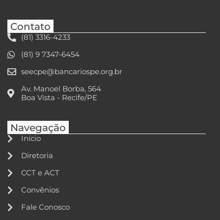
Contato
(81) 3316-4233
(81) 9 7347-6454
seecpe@bancariospe.org.br
Av. Manoel Borba, 564
Boa Vista - Recife/PE
Navegação
Início
Diretoria
CCT e ACT
Convênios
Fale Conosco