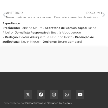
ANTERIOR
PRÓXIMO
Novas medidas contra bancos inseguros repercutem na mídia
Descredenciamentos de médicos e hospitais irritam usuários, diz Procon
Expediente:
Presidente:
Fabiano Moura •
Secretária de Comunicação:
Diana
Ribeiro
•
Jornalista Responsável:
Beatriz Albuquerque
•
Redação:
Beatriz Albuquerque e Brunno Porto •
Produção de
audiovisual:
Kevin Miguel •
Designer:
Bruno Lombardi
Desenvolvido por
Direta Sistemas
|
Designed by Freepik
.