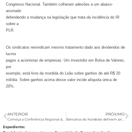
Congresso Nacional. Também colheram adesões a um abaixo-
assinado
defendendo a mudança na legislação que trata da incidência do IR
sobre a
PLR.
Os sindicatos reivindicam mesmo tratamento dado aos dividendos de
lucros
pagos a acionistas de empresas. Um investidor em Bolsa de Valores,
por
exemplo, está livre da mordida do Leão sobre ganhos de até R$ 20
mil/dia. Sobre ganhos acima desse valor incide alíquota única de
20%.
ANTERIOR
PRÓXIMO
Começa a Conferência Regional dos Bancários do Nordeste
Bancários do Nordeste definem prioridades para a Campanha Nacional
Expediente: