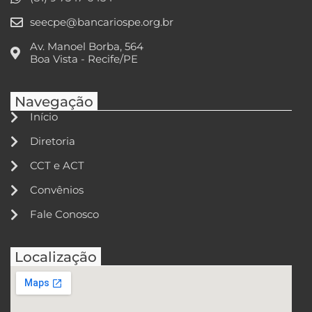
seecpe@bancariospe.org.br
Av. Manoel Borba, 564
Boa Vista - Recife/PE
Navegação
Início
Diretoria
CCT e ACT
Convênios
Fale Conosco
Localização