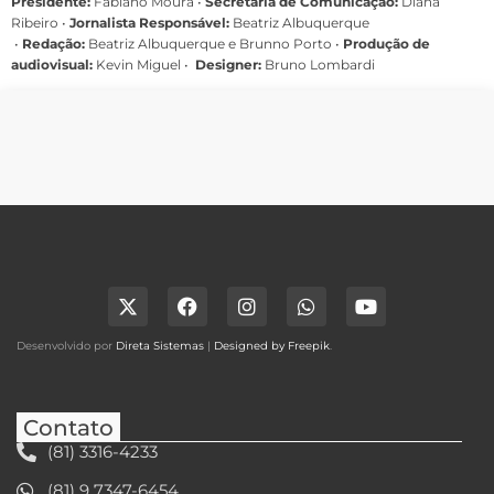
Presidente:
Fabiano Moura •
Secretária de Comunicação:
Diana
Ribeiro
•
Jornalista Responsável:
Beatriz Albuquerque
•
Redação:
Beatriz Albuquerque e Brunno Porto •
Produção de
audiovisual:
Kevin Miguel •
Designer:
Bruno Lombardi
Desenvolvido por
Direta Sistemas
|
Designed by Freepik
.
Contato
(81) 3316-4233
(81) 9 7347-6454