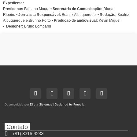
Expediente:
Presidente:
Fabiano Moura •
Secretária de Comunicação:
Diana
Ribeiro
•
Jornalista Responsável:
Beatriz Albuquerque
•
Redação:
Beatriz
Albuquerque e Brunno Porto •
Produção de audiovisual:
Kevin Miguel
•
Designer:
Bruno Lombardi
Desenvolvido por
Direta Sistemas
|
Designed by Freepik
.
Contato
(81) 3316-4233