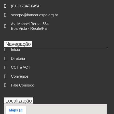
(81) 9 7347-6454
seecpe@bancariospe.org.br
Av. Manoel Borba, 564
Boa Vista - Recife/PE
Navegação
Início
Diretoria
CCT e ACT
Convênios
Fale Conosco
Localização