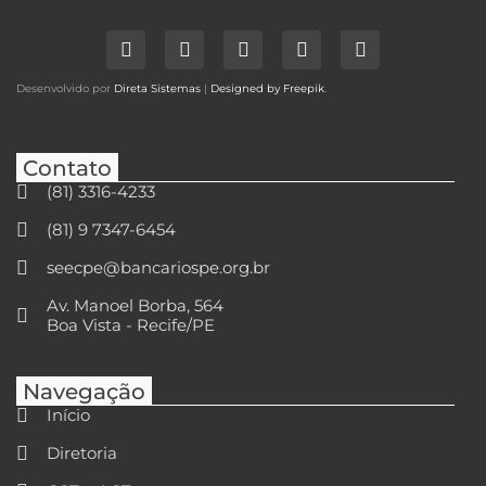
Desenvolvido por
Direta Sistemas
|
Designed by Freepik
.
Contato
(81) 3316-4233
(81) 9 7347-6454
seecpe@bancariospe.org.br
Av. Manoel Borba, 564
Boa Vista - Recife/PE
Navegação
Início
Diretoria