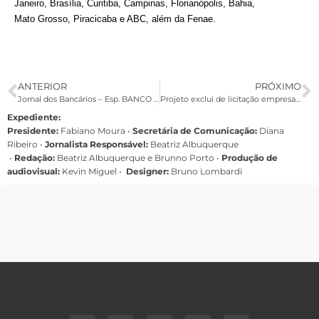
Janeiro, Brasília, Curitiba, Campinas, Florianópolis, Bahia,
Mato Grosso, Piracicaba e ABC, além da Fenae.
ANTERIOR
PRÓXIMO
Jornal dos Bancários – Esp. BANCO DO BRASIL
Projeto exclui de licitação empresa que não ampliar licença maternidade
Expediente:
Presidente:
Fabiano Moura •
Secretária de Comunicação:
Diana
Ribeiro
•
Jornalista Responsável:
Beatriz Albuquerque
•
Redação:
Beatriz Albuquerque e Brunno Porto •
Produção de
audiovisual:
Kevin Miguel •
Designer:
Bruno Lombardi