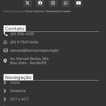
Desenvolvido por
Direta Sistemas
|
Designed by Freepik
.
Contato
(81) 3316-4233
(81) 9 7347-6454
seecpe@bancariospe.org.br
Av. Manoel Borba, 564
Boa Vista - Recife/PE
Navegação
Início
Diretoria
CCT e ACT