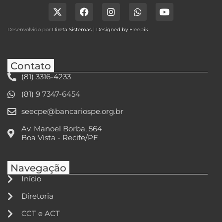
Desenvolvido por
Direta Sistemas
|
Designed by Freepik
.
Contato
(81) 3316-4233
(81) 9 7347-6454
seecpe@bancariospe.org.br
Av. Manoel Borba, 564
Boa Vista - Recife/PE
Navegação
Início
Diretoria
CCT e ACT