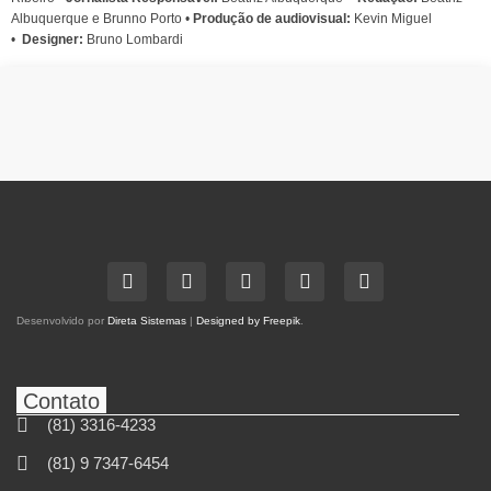
Albuquerque e Brunno Porto •
Produção de audiovisual:
Kevin Miguel
•
Designer:
Bruno Lombardi
Desenvolvido por
Direta Sistemas
|
Designed by Freepik
.
Contato
(81) 3316-4233
(81) 9 7347-6454