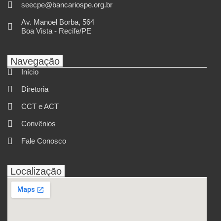
seecpe@bancariospe.org.br
Av. Manoel Borba, 564
Boa Vista - Recife/PE
Navegação
Início
Diretoria
CCT e ACT
Convênios
Fale Conosco
Localização