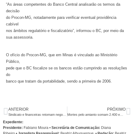
“As áreas competentes do Banco Central analisarão os termos da
decisão
do Procon-MG, notadamente para verificar eventual providência
cabível
nos âmbitos regulatório e fiscalizatório”, informou o BC, por meio da
sua assessoria.
O ofício do Procon-MG, que em Minas é vinculado ao Ministério
Público,
pede que o BC fiscalize se os bancos estão cumprindo as resoluções
do
banco que tratam da portabilidade, sendo a primeira de 2006.
ANTERIOR
PRÓXIMO
Sindicato e financeiras retomam negociação nesta segunda-feira
Mortes pelo amianto somam 2.400 em dez anos e tendem a crescer
Expediente:
Presidente:
Fabiano Moura •
Secretária de Comunicação:
Diana
Ribeiro
•
Jornalista Responsável:
Beatriz Albuquerque
•
Redação:
Beatriz