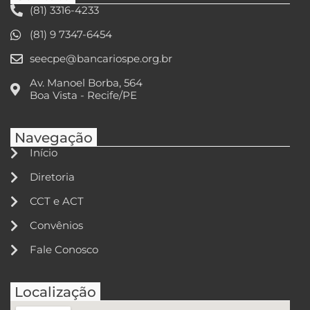
(81) 3316-4233
(81) 9 7347-6454
seecpe@bancariospe.org.br
Av. Manoel Borba, 564
Boa Vista - Recife/PE
Navegação
Início
Diretoria
CCT e ACT
Convênios
Fale Conosco
Localização