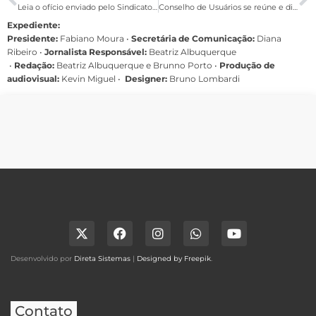
Leia o ofício enviado pelo Sindicato ao governador sobre a reestruturação no BB
Conselho de Usuários se reúne e discute situação do plano Saúde Caixa
Expediente:
Presidente:
Fabiano Moura •
Secretária de Comunicação:
Diana
Ribeiro
•
Jornalista Responsável:
Beatriz Albuquerque
•
Redação:
Beatriz Albuquerque e Brunno Porto •
Produção de
audiovisual:
Kevin Miguel •
Designer:
Bruno Lombardi
Desenvolvido por
Direta Sistemas
|
Designed by Freepik
.
Contato