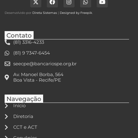
Desenvolvido por
Direta Sistemas
|
Designed by Freepik
.
Contato
(81) 3316-4233
(81) 9 7347-6454
seecpe@bancariospe.org.br
Av. Manoel Borba, 564
Boa Vista - Recife/PE
Navegação
Início
Diretoria
CCT e ACT
Convênios