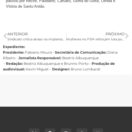
passou por Recife, Paudalho, Caruaru, Glória do Goitá, Olinda e
Vitória de Santo Antão.
ANTERIOR
PRÓXIMO
Sindicato critica atraso na implantação do projeto-piloto de segurança bancária
Mulheres no FSM reforçam luta por justiça, liberdade e igualdade
Expediente:
Presidente:
Fabiano Moura •
Secretária de Comunicação:
Diana
Ribeiro
•
Jornalista Responsável:
Beatriz Albuquerque
•
Redação:
Beatriz Albuquerque e Brunno Porto •
Produção de
audiovisual:
Kevin Miguel •
Designer:
Bruno Lombardi