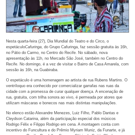
Nesta quarta-feira (27), Dia Mundial do Teatro e do Circo, o
espetáculo
Cafuringa
, do Grupo Cafuringa, faz sessão gratuita às 16h,
no Pátio do Carmo, no Centro do Recife. No sábado, nova
apresentação às 11h, no Mercado São José, também no Centro do
Recife. No domingo, é a vez de visitar o Bairro de Casa Amarela, com
sessão às 16h, na Guabiraba.
O espetáculo é uma homenagem ao artista de rua Rubens Martins. O
ventríloquo era conhecido por comercializar garrafas nas ruas da
cidade com a promessa de curar qualquer doença. A encenação de
rua, gratuita, com trilha sonora ao vivo, é permeada por atores que
utilizam máscaras e bonecos nas mais distintas manipulações.
No elenco estão Alexandre Menezes, Luiz Filho, Pablo Dantas e
Cleydson Catarina, além da participação especial dos músicos
Rodrigo Félix e Filippo Rodrigo em cena. A montagem conta com
incentivo do Funcultura e do Prêmio Myriam Muniz, da Funarte, e já