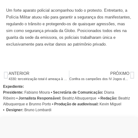
Um forte aparato policial acompanhou todo o protesto. Entretanto, a
Polícia Militar atuou não para garantir a segurança dos manifestantes,
regulando o trânsito e protegendo-os de quaisquer agressões, mas
sim como segurança privada da Globo. Posicionados todos eles na
guarita da sede da emissora, os policiais trabalharam única e
exclusivamente para evitar danos ao patrimônio privado.
ANTERIOR
PRÓXIMO
4330: terceirização total é ameaça à gestão das águas
Confira os campeões dos IV Jogos dos Bancários
Expediente:
Presidente:
Fabiano Moura •
Secretária de Comunicação:
Diana
Ribeiro
•
Jornalista Responsável:
Beatriz Albuquerque
•
Redação:
Beatriz
Albuquerque e Brunno Porto •
Produção de audiovisual:
Kevin Miguel
•
Designer:
Bruno Lombardi