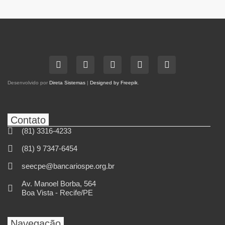
Desenvolvido por
Direta Sistemas
|
Designed by Freepik
.
Contato
(81) 3316-4233
(81) 9 7347-6454
seecpe@bancariospe.org.br
Av. Manoel Borba, 564
Boa Vista - Recife/PE
Navegação